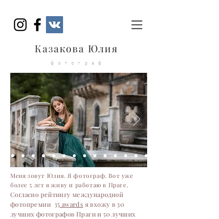
Казакова Юлия
фотограф
Меня зовут Юлия. Я фотограф. Вот уже
более 5 лет я живу и работаю в Праге.
Согласно рейтингу международной
фотопремии
35 awards
я вхожу в 30
лучших фотографов Праги и 50 лучших